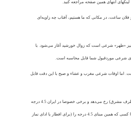
ینکهای انتهای همین صفحه مراجعه کنید.
لان ساعت، در مکانی که ما هستیم، آفتاب چه زاویه‌ای
 نقطه وسط زمان طلوع و غروب خورشید نیز «ظهر» شرعی است که زوال خورشید آغاز می‌شود. با
نای شرعی موردقبول شما قابل محاسبه است.
ت. اما اوقات شرعی مغرب و عشاء و صبح با این دقت قابل
مثلا در مورد مغرب بسیاری معتقدند که وقتی خورشید به 4 درجه زیر افق می‌رسد، نشانه مغرب شرعی (زائل شدن سرخی بعد غروب در طرف مشرق) رخ می‌دهد و برخی خصوصا در ایران 4.5 درجه
زیر افق را لحاظ می‌کنند که چند دقیقه دیرتر واقع می‌شود و البته درنظرگرفتن این تاخیر مختصر برای زمان مغرب مشکلی ایجاد نمی‌کند لذا کسی که همین مبنای 4.5 درجه را (برای افطار یا ادای نماز