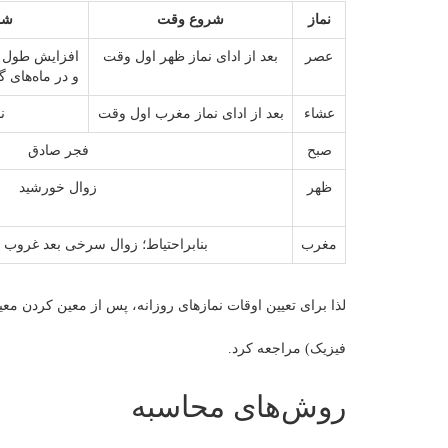
نماز
شروع وقت
شر
عصر
بعد از ادای نماز ظهر اول وقت
افزایش طول شاخص
و در ماه‌های گرم سال 
عشاء
بعد از ادای نماز مغرب اول وقت
ن
صبح
فجر صادق
ظهر
زوال خورشید
مغرب
بنابراحتیاط؛ زوال سرخی بعد غرو
لذا برای تعیین اوقات نمازهای روزانه، پس از معین کردن معیا
فیزیک) مراجعه کرد.
روش‌های محاسبه