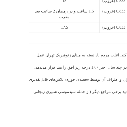
0.833 (غروب)
18
0.833 (غروب)
1.5 ساعت و در رمضان 2 ساعت بعد
مغرب
0.833 (غروب)
17.5
کند. اغلب مردم نادانسته به مبنای ژئوفیزیک تهران عمل
می‌کنند که خود نیز متغیر بوده است چرا که مدتی زاویه 19.25 را برای فجر مبنا قرار می‌داد! و سپس سال‌ها بر مبنای 17.8 درجه زیر افق و در چند سال اخیر 17.7 درجه زیر افق را مبنا قرار می‌دهد.
ان و اطراف آن توسط «فضلای حوزه» تلاش‌های قابل‌تقدیری
ائید برخی مراجع دیگر (از جمله سیدموسی شبیری زنجانی