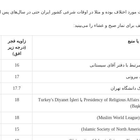
مورد اختلاف بوده و مثلا در اوقات شرعی کشور ایران حتی در سال‌های پس از ا
 برای نماز صبح و عشاء را می‌بینید:
یا منبع
زاویه فجر
(درجه زیر
افق)
تبط با دفتر آقای سیستانی
16
 بیرونی
17
دانشگاه تهران
17.7
کمیته‌ی عالی امور دینی ترکیه (Presidency of Religious Affairs of the Republic of Turkey یا Turkey's Diyanet İşleri
18
Başk
)
18
15